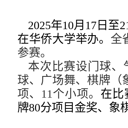
2025年
10
月
1
7
日至
2
在华侨大学举办。
全
参赛。
本次比赛设门球、
球、广场舞、棋牌（
项、11个小项。
在比
牌
80分项目金奖、
象