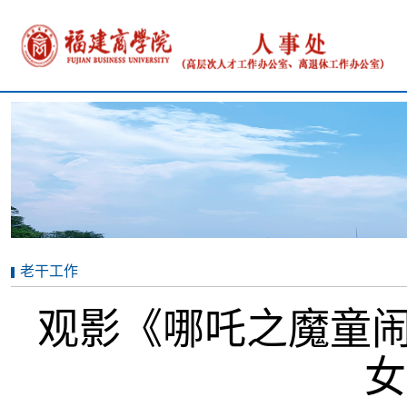
老干工作
观影《哪吒之魔童闹
女